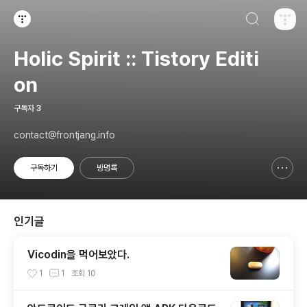
검색하기
티스토리
Holic Spirit :: Tistory Editi
on
구독자
3
contact@frontjang.info
구독하기
방명록
신고하기 레이어
열기
인기글
Vicodin을 먹어보았다.
1
1
조회
10