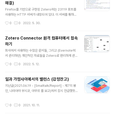
해결)
걱정이 생겼다. 결국 Primary의 수명보호를 위해서 또다
글 내용
른 디스크를 메인으로 사용하고 Primary에 집산하는 구조
Firefox를 기반으로 구현된 Zotero에는 23119 포트를
로 운용방침을 변경했다. LNK 파일은 메모장에서 열어보
사용하는 HTTP 서버가 내장되어 있다. 이 서버를 통하여
면 다양한 정보가 있음을 확인할 수 있는데 흔히 사용되는
외부 컴퓨터/프로그램에서도 HTTP 서버의 Endpoint
작성시간
0
0
2022. 5. 30.
파워쉘 CreateShortcut() 메소드로 LNK파일을 열어보
(접속 URL정도로 이해하면 된다)를 통하여 현재 컴퓨터에
면 별다른 내용이 출력되..
서 동작하는 Zotero 내부정보/메소드에 접근할 수 있다.
이전 글에서 언급했던, 제작중인 플러그인을 더욱 확장시
Zotero Connector 원격 컴퓨터에서 접속
키기 위해서 추가적으로 Endpoint를 만들기로 하였다. 사
하기
실 Endpoint를 만드는것은 간단하다. 공식 홈페이지에 나
글 내용
와있듯 ('Zotero Connector HTTP Server') Endpoi
회사에서 사용하는 수많은 문서들, 그리고 (Evernote에
nt의 prototype만 정의해주면 된다. 예를들어 http://12
서 관리하던) 개인적인 자료들을 Zotero로 편리하게 관리
7.0.0.1:23119/myAddon/helloWorld 의 주소를 갖는,
하고 있다. 이를 위해 Add-on들도 직접 만들어서 사용중
작성시간
0
0
2022. 5. 12.
화면에 He..
인데 이거 없으면 어떻게 살까 싶을 정도이다. 위 스크린샷
은 지금 만들고있는, 문서간 관계를 보여주는 addon인데
아직 완성이 안되어서 공개를 못하고 있다. 한가지 아쉬운
일과 가정사이에서의 밸런스 (감정잔고)
것은 회사 인트라넷에 접속해서 Zotero Connector를
글 내용
지난글(2021.06.19 - [Smalltalk/Report] - 제7의 봉
사용하여 웹페이지 또는 문서 스크랩을 하는일이 종종 있
인, 나라야마 부시코, 아무르 를 보고)에서 잠시 언급했듯,
는데, 회사 컴퓨터가 아니면 인트라넷에 접속이 안되기 때
회사에서 상담기관과 연계하여 심리상담을 진행한 적이 있
문에 항상 회사 컴퓨터를 켜야 한다는것이다. (그동안 돈을
었다. 당시 치킨 기프티콘을 준다고 했을때 신청하려다가
내고 우회해왔지만 가성비가 떨어졌다) 아직까지도 재택근
작성시간
0
0
2021. 10. 11.
말았었는데, 이번에 홍보메일이 다시 왔고 이번에는 스타
무를 하고있기 떄문에 집컴퓨터로만 작업하고싶은 마음이
벅스 기프티콘을 얹어준다고 해서 신청하기로 했다. 마침
컸고 이를 해결하고자 하였고..