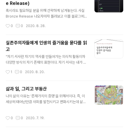
e Release)
치가능하고 명령어가 직관적이라서 사용하기 편리하다. p
글 내용
ython이 설치되어 있는 컴퓨터에서 다음과 같이 실행시키
혹시라도 필요하실 분을 위해 간략하게 남겨놓는다. 사실
면 gplaycli가 설치된다: python3 -m pip install gpla
Bronze Release 나오자마자 돌려보고 이를 블로그에
ycli (일반 사용자 권한으로 설치하면 --user를 뒤에붙이
올리려 했으나 갑자기 바빠졌었고, 그때 작성했던게 생각
작성시간
0
0
2020. 8. 28.
면 된다.) 그리고 사용방법은 간단하다. 앱에..
나서 오늘 블로그에 들어와봤더니 작성했던 임시저장글이
사라졌다. 다시글을쓰기가 귀찮아져서 간략하게 trouble
shooting했을때 남겨뒀던 실행과정만 공유한다. Amber
실존주의자들에게 인생의 즐거움을 묻다를 읽
Release에서 Bronze Release로 업그레이드되면서
고
코드상의 변경이 있었지만 몇몇 코드들이 호환되지 않아서
글 내용
한번에 설치/실행이 잘 안되기 때문이다. 아래 과정을 통해
"자기 서사란 자기의 역사를 만들어가는 의식적 활동이자
Ubuntu 20.04 LTS에서 O-RAN Non-RT RIC Bronz
다양한 방식의 자기 존재의 표현이다. 자기 서사는 내가 쓰
e Release 작동을 확인하였다. 혹시 내용이 업데이트 되
는 나의 삶의 역사이고 지금 여기라는 실존적 의식의 흔적
작성시간
1
0
2020. 8. 20.
어있을지 모르니 공식페이지인 여기에서 내용을 확인한후
들이다. 지구라는 별에서 살아간 사람 중에 누구보다도 크
잘 ..
게 자기 서사를 말해왔고 그렇게 살아가려 분투했던 사람
들이 실존주의자들이다." "소크라테스는 살 만한 가치가 있
삶과 일, 그리고 부동산
는 삶이란 자기 삶의 의미를 검토하는 삶이라고 말했다. 이
글 내용
나의 삶의 이유는 '존재가치의 증명'을 위해서이다. 즉, 이
말을 받아 칸트는 '인간이란 무엇인가'가 사유하는 인간의
세상에 태어난만큼 사회를 발전시키고 변화시키는데 삶의
궁극적인 물음이라고 생각했다. 이 질문은 개별자의 관점
목적이 있다고 생각한것이다. 따라서 남들보다 좀 더 앞서
에서 '나는 누구인가'로, 지평이라는 시각에서는 '삶이란 무
서 무언가를 개척해내고 더 높은자리에 올라 변화를 이끌
엇인가'로 치환된다." "그들은 삶은 흐리고 불안하고 우울
작성시간
0
0
2020. 7. 19.
어 내야한다는 사명의식이 있었다. 만약 남들보다 뒤쳐지
하지만은 않다는 것, 본래적인 자아 찾기로서 자기 서사가
고 인정할만한 성과가 나오지 않는다면 삶의 이유가 없어
진정한 실존적 삶의 시작이고 재미의..