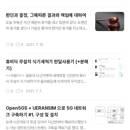
의 나를 만들어내시긴 했지만, 삶에대한 가이드를 제공해
주지 못하셨다는 것은 항상 아쉬움으로 남는다. 학교는 왜
판단과 결정, 그에따른 결과와 책임에 대하여
다녀야하고 공부는 왜해야하는지, 그리고 어떻게 삶을 살
글 내용
고 배워나가야하는지에 대한 설명이 없었기에, 그냥 학교
오늘 부동산 사건 때문에 휴가를 내고 법원에 갔다. 오랜만
에 출석하고 그냥 시험문제를 풀었다. 수학은 초등학교때
에 휴가를 냈으니 기분은 좋아야 했지만 휴가를 취소하고
원뿔과정부터 손을 놓아버렸고 단순암기는 하기가 싫어서
싶었던 마음이 간절했다. 이번주 초 갑자기, 예전에 작성했
암기위주의 내신은 관리조차 안했다. 시험보기 하루전에
던 보고서 때문에 고객사 이슈가 터져서 급하게 수습해야
작성시간
0
0
2021. 7. 10.
그냥 책한번 훓어보고 감으로 객관식 문제를 찍어 제출..
했는데, 별것도 아닌 부동산일 가지고 휴가 써버리고 일도
못한다는 사실이 너무나 짜증이 났다 (이슈 처리가 미뤄지
면 하루마다 독촉메일이 몇개씩 온다). 오늘 휴가에 맞춰서
휴비딕 무설치 식기세척기 한달사용기 (+분해
그동안 미뤄왔던 잡다한 일들을 몰아서 처리하려 예전부터
기)
계획했었고, 그래서 하루종일 짜증난 상태로 아침 일찍부
글 내용
터 일어나서 저녁때까지 엄청 돌아다녔다. 그러곤 집에오
==사용기== 옆동네 당근마켓에 세제포함 3만원에 휴비
자마자 저녁먹을 힘도없이 바로 쓰러져 잠깐 잠을잤다. 일
딕 무설치 식기세척기가 올라왔길래 뜨자마자 무지성으로
어나서 밥 대충 먹고 펜트하우스 보고 다시 바로 자려고 했
바로 예약걸고 구매했다. 요즘 주변에서 식세기 한번 들여
작성시간
6
2
2021. 7. 7.
는데, 왠지모르게 몸에서 너무 열이 많이..
놓으면 삶의 질이 엄청나게 향상된다고 해서, 설마하는 마
음에 엔트리용으로 부담이 덜한 10~40만원대 6인용 이하
의 무설치 식기세척기에 대해 관심이 많았던 차였다. 어짜
Open5GS + UERANSIM 으로 5G 네트워
피 곧 매도할 집인데 빌트인을 들여놓기는 아까워서 무설
크 구축하기 #1. 구성 및 설치
치 식세기 한번 써보고, 성에 안차면 바로 고급형 대용량 제
글 내용
품으로 넘어가려고 생각했다. 그동안 휴비딕 식기세척기와
요새 시간여유가 쪼금 있어서 지난번부터 해보려고했던 5
비슷한 외관을 가진 3인용 무설치 식기세척기들로 미디어,
G 가상 네트워크/테스트베드 구축을 해보기로 했다. 몇년