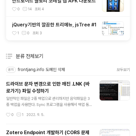
안드로이드 글로리 코레일 앱 APK 다운로드
0
14
조회
4
jQuery기반의 깔끔한 트리메뉴, jsTree #1
1
0
조회
3
분류 전체보기
주요 글 목록
frontjang.info 도메인 삭제
모두보기
공지
드라이브 문자 변경으로 인한 깨진 .LNK (바
로가기) 파일 수정하기
글 내용
일반적인 파일은 2중 백업으로 관리하지만 음악파일은 3
중 백업을 사용한다. Sync 프로그램을 사용해서 백업 동기
화를 하는데 그중에서 음악파일은 윈도우 바로가기를 활용
작성시간
0
1
2022. 9. 5.
하는 경우가 있어서 이부분을 처리해 줘야 한다. 여태까지
Primary 백업디스크를 다른 백업디스크들이 수동적으로
미러링하는 구조여서 별문제가 없었는데, Primary 백업디
Zotero Endpoint 개발하기 (CORS 문제
스크에서 관리되는 파일이 많다보니 전원 연결이 잦아서