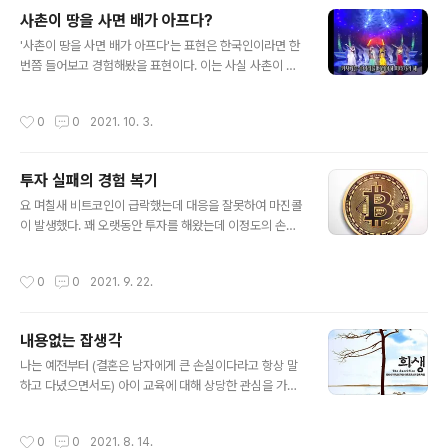
요즘 고민되고 있는 문제가 있던차여서 좋은 기회라 생각
사촌이 땅을 사면 배가 아프다?
하였다. 여러 심리적 문제점들이 느껴지는 요즘인데, 이번
글 내용
에는 그중에서도 '일과 가정의 밸런스를 맟추는 문제'에 대
'사촌이 땅을 사면 배가 아프다'는 표현은 한국인이라면 한
해 다루기로 하였다. 밸런스라함은 결국 하나를 포기하고
번쯤 들어보고 경험해봤을 표현이다. 이는 사실 사촌이 땅
하나를 얻고의 문제인건데, 문제는 내가 너무 욕심이 많아
을사든말든 객관적으로 보면 나에게 변화되는 부분은 하나
서 그 어느것도 포기하고 싶지 않다는 것이었다. 물론 마음
도 없는데, 괜한 '상대적 박탈감' 이 드는 부분을 가리키는
작성시간
0
0
2021. 10. 3.
속 한켠에서는 한쪽으로..
것이다. 내가 예정대로 야근하는데 옆팀이 칼퇴하는것을
지켜보는 기분과 비슷하고, 뉴스에서 남들은 투자를 해서
돈을 많이 불렸다는데 내 자산에는 변화가 없을 경우도 비
투자 실패의 경험 복기
슷한 경우이다. 내가 이 부분에서 공감이 잘 안되는 부분은
글 내용
(투자의 경우를 예를 들자면) 남이 돈을 많이 벌었으면 '어
요 며칠새 비트코인이 급락했는데 대응을 잘못하여 마진콜
떻게 해서 그렇게 되었을까?'라고 궁금해하며 따라갈 생각
이 발생했다. 꽤 오랫동안 투자를 해왔는데 이정도의 손실
을 해야할텐데 대부분의 경우에는 그저 '분명 부정한 방법
확정 경험은 처음이어서 상당한 충격을 받았다. 사실 이보
을 사용했을것이다'라고 까내리는게 일반적인 반응이라는
다 더 심한 손실이 있었는데 되돌아보면,, 17년도에 코인으
작성시간
0
0
2021. 9. 22.
것이다. 분명 운이 좋아서 잘 풀린 경..
로 꽤 돈을 벌어서 코인에 감사하던차에 18년도 상기의 난
으로 코인이 많이 떨어졌어서 '의리?'로 비트 뿐만 아니라
SNT같은 잡코인을 구매했다가 손실을 많이봤었다. (그 값
내용없는 잡생각
이면 부동산을...) 그렇게 손실을 봤어도 큰 감흥은 없었던
글 내용
게, 내가 얻었던 수익대비해서 이정도 손실은 감내할만하
나는 예전부터 (결혼은 남자에게 큰 손실이다라고 항상 말
고 또한 코인생태계에 자금을 환원했다라는 '정신승리' 가
하고 다녔으면서도) 아이 교육에 대해 상당한 관심을 가지
있었기 떄문이었다. 그래서 그때의 실패경험에 대해 깊이
고 있다. 잠깐 얹혀살았던 삼촌이 놓고간 루소의 에밀 책을
생각하지 않았다. 차트를 조금만 더 유심히 봤어도 이정도
중학교때 우연찮게 감명깊게 본 이후부터 꾸준히 이부분을
작성시간
0
0
2021. 8. 14.
는 아니었을텐데, 또한 그때의 실패..
생각해왔다. 나의 부모님은 사랑으로 나를 키우셔서 지금