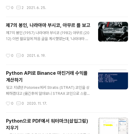
대우어플라이언스 브랜드들을 살까하고 눈여겨 보고 있었
전에 해보려고 알아봤을 때는 소스코드가 공개된것들이 완
작성시간
0
2
2021. 6. 25.
다. (휴비딕 2년전에 10만원대에 팔았던것 같은데 가격이
성도도 떨어지고 했는데, 요즘에는 어느정도 완성도있는
확오름?) 기본 프레임을 바탕으로 아주 약간씩..
솔루션들이 몇몇 나와있는듯 하다. 관련 동향에 대해서는 E
TRI의 전자통신동향분석 저널 올 4월자에 게재된 "공개
제7의 봉인, 나라야마 부시코, 아무르 를 보고
소프트웨어 기반 5G 프로젝트 개발 동향 분석"이라는 논
글 내용
제7의 봉인 (1957) 나라야마 부시코 (1982) 아무르 (20
문을 참고해도 좋을듯 하다. 5G Core Network로 Ope
12) 이번 월요일에 처음 글을 게시했었는데, '나라야마 부
n5GS를 선택한 이유는 사용자층이 어느정도 확보되어있
시코' 네이버 영화 페이지에있는 자극적인 사진을 첨부했
고 문서화가 그나마 잘되어있어서 처음 접근하기 유리하였
다가(모든 사진은 네이버 영화페이지에서 가져왔음) 티스
기 때문이다. 그리고 지금은 5G RAN 부분을 UERANSI
작성시간
0
0
2021. 6. 19.
토리로부터 관리자 삭제 처리당해서 어쩔수 없이 사진을
M Simulator를 사용해서 테스트해봤지만 곧있으면 SDR
제거한 후 다시 올린다. ========= 죽음에 대한 영화를
장치로 실제 단말과 연동을 테스..
꼽자면 위 3개의 영화를 생각할 수 있을 것 같다. 각 영화감
Python API로 Binance 마진거래 수익률
독들의 다른 작품들도 너무나 맘에들어서 각각에대한 리뷰
계산하기
글을 올리고 싶지만 이런식으로 하나의 주제로 뭉쳐서 글
글 내용
쓰는게 편하기에, 이런식의 아이디어가 떠오를때 적을까
잊고 지냈던 Poloniex에서 Stratis (STRAT) 코인을 상
한다. 이 글은 오래전부터 써보고 싶었던 주제였고 특히 요
폐하겠다고 (옮긴후에 알아보니 STRAX 코인으로 스왑하
즘 많은 생각이 들어 손이 근질근질했는데 그간 너무 바빠
는게 이유였드만.. 그러면 뻠삥가려나..) 하는바람에 오랜만
작성시간
0
0
2020. 11. 17.
서 글쓸 여유가 없었다. 마침..
에 로그인해보았다. 돈이 남아돌아서 재미로 잡코인 사뒀
던 좋은 시절이 떠오르는와중에, 상폐되어 그대로 남아있
는 다른 코인들을 보자니 안타까웠다. 아무튼 빗썸, 업비트
Python으로 PDF에서 워터마크(삽입그림)
가 STRAT 입금을 지원하지 않는중에 Binance가 입금을
지우기
지원해줘서 Binance로 송금받았다. 개인적으로 특히 코
글 내용