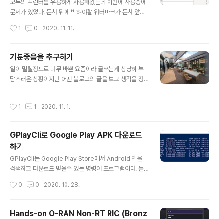
인판에서는 렌딩등 다양한 방법들이 있지만 이런거 안돌리
모두의 프린터를 유용하게 사용해왔는데 이번에 사용중에
고 쌩으로 한번사서 쭉 가지고 가는것을 좋아한다. 사고 잊
문제가 있었다. 문서 뒤에 박혀야할 워터마크가 문서 앞에
고 묵힐수 있어서 좋고, 언제나 쉽게 팔수 있기 떄문이다.
박혀서 본문 내용을 보이지 않게 하는것. 혹시나 해서 검색
작성시간
1
0
2020. 11. 11.
그래서 여태 마진도 안했었는데, 이번에 어짜피 없었던돈
했는데 모프 공식 블로그에 떡하니 원하는 내용이 나와서
인거 버리는셈치고 마..
(재개발,재건축 클린업 시스템 - 워터마크 문제) 다행이었
다. 아쉬운건 문제에 대해서 간략한 설명만 있지 해결책이
기분좋음을 추구하기
나와있지 않는다는것. 그래서 힌트를 바탕으로 나의 해결
글 내용
일이 밀릴정도로 너무 바쁜 요즘이라 글쓰는게 상당히 부
책을 공유한다. 원문에 언급되었듯 Inkscape를 사용하여
담스러운 상황이지만 어떤 블로그의 글을 보고 생각을 정
레이어를 지우거나 편집할 수 있다. 단, Inkscape에서는
리할 필요가 있겠다 하여 짧게나마 글을 쓴다. 글의 요지는
이 워터마크를 레이어 창에서는 구분할 수 없고, 대신 XML
사람의 모든 행동은 '기분좋은것'을 추구하는데서 시작한
편집기에서 각 object에 해당하는 svg를 확인할 수 있다.
작성시간
1
1
2020. 11. 1.
다는 것이다. 아주 간단하고 누구나 알만한 이야기지만 요
(PDF에서 Layer는 OCG 또는 Optional Content Gr..
즘 일어난 일들과 엮어서 쓰고 싶어졌다. 시간에 쫒기는 상
황이기 떄문에 의식의 흐름대로 적는다. == 1. 나는 글을
GPlayCli로 Google Play APK 다운로드
쓴다. 여태까지는 왜 글을 쓰는지 알지 못한채, 그냥 생각나
하기
는것을 잊지 않기 위해서 글을쓰고 있었는데, 요즘같이 바
글 내용
쁘고 스트레스를 해소할 길이 없는 상태가 되다보니 왜 그
GPlayCli는 Google Play Store에서 Android 앱을
래왔는지 알게되었다. 만약 상황이 한가지씩만 일어나는
검색하고 다운로드 받을수 있는 명령어 프로그램이다. 물
상황이라면, 그 상황에 모든 집중이 쏠려있기 떄문에 금새
론 인터넷에 apk를 검색하면 손쉽게 다운로드 받을 수 있
작성시간
0
0
2020. 10. 28.
상황이 정리되고 핵심을 파악해 낼 수 ..
지만, 바이러스가 심어져 있을수도 있고 또는 제작자 측에
서 저작권을 이유로 apk다운로드를 막아버리는 경우가 있
기 때문에 이렇게 직접 명령을 실행하는것을 선호한다. gp
Hands-on O-RAN Non-RT RIC (Bronz
laycli는 파이썬 기반으로 되어있어서 pip으로 손쉽게 설