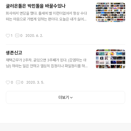
진다는 생각을 하였다. 그렇기 때문에 조금 더 다양한
굴러온돌은 박힌돌을 바꿀수있나
'일'을 경험해보고 많은 '일'을 하는것에 온전히 시간을 투
글 내용
여했던것 같다. 물론 아직도 그러한 꿈은 사라지지 않아서
회사에서 면담을 했다. 출세에 별 미련이없어서 항상 수다
오늘도 회사에 나와 일을한다. 지금 팀에는 회사내의 훌륭
떠는 마음으로 가볍게 임하는 편이다. 오늘은 내가 싫어하
한 사람들만 죄다 모아놓은 느낌이다. 적어도 '이사람이 있
는 사람 부류에 대한 이야기를 했다. 나는 '구체적으로 따지
어서 힘이 빠진다'라는 생각을 하게 하는사람은 없다. 그래
고 드는 사람'을 싫어한다. 음악/미술 취향과 마찬가지로 나
작성시간
1
0
2020. 6. 2.
서 이 팀에 있으면 팀원들에게 존경심을 갖..
는 인상주의적 삶을 추구한다. 공상과학영화의 영향으로
두뇌의 상당부분을 컴퓨터에 offload하고자 하는 마인드
가 장착되어 의도적으로 무언가를 기억하지 않으려 하고,
생존신고
또한 모호함속에서 느껴지는 자유로움과 상상력의 공간을
글 내용
즐긴다. 인생에서 너무나 느껴야할게 많기은데 하나붙잡고
재택근무가 2주차. 곧있으면 3주쨰가 된다. (감염자는 아
늘어지는 상황이 발생하면 짜증이난다. (그런데 하나만 파
님!) 하라는 일은 안하고 열심히 집정리나 파일정리를 하다
는 개발자??) 그리고 성향상 뜨개질같은 하나가지고 차분
보니 마음 한켠에있던 찜찜함이 사라져서 너무나 좋다. 여
하게 해야하는것을 잘 못한다. (그런데 한곡에 1시간짜리가
유없는 삶에서 약간의 빈틈이 생긴것같은 느낌? 그간 일년
작성시간
0
0
2020. 3. 5.
허다한 클래식음악 애호가??) 이런것을..
간은 내 자신을 돌아볼만큼의 여유가 1도 없었던, 끔찍하고
고통스러웠던, 어떻게 흘러갔는지 되돌아볼수도없는 시간
이었다. 물론 지금도 여유가 없이 숨쉬기도 버거운 삶을 살
더보기
고있지만. 나는 무질서를 사랑하면서도 질서를 사랑하는
이중적인 태도를 갖는다. 불안정한 현재에서 벗어나기위해
안정될수있는 방법을 찾지만, 이후 안정화가 되면 다시금
지겨워져 또다시 불안정한 상태를 만들고자 한다. 아무래
도 천성이 불안정함을 베이스로 가져가는듯 하다. 건물(시
스템)을 짓고, 다시 허물고, 다시 새로운 형..