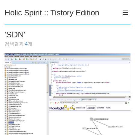
Holic Spirit :: Tistory Edition
'
SDN
'
검색결과
4
개