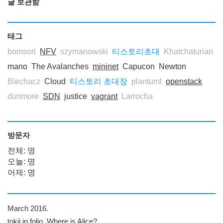
글 보관함
태그
bomsori
NFV
szymanowski
티스토리초대
Khatchaturian
mano
The Avalanches
mininet
Capucon
Newton
Blechacz
Cloud
티스토리 초대장
plantuml
openstack
dunmore
SDN
justice
vagrant
Larrocha
방문자
전체: 명
오늘: 명
어제: 명
March 2016.
tokii in folio, Where is Alice?