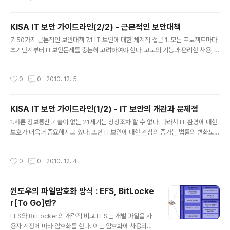
방법은 공유기 설정에서 접속 암호를 바꿔주면 되지만 그
럴 권한이 없거나 아니면 기타 사유로 인하여 기존 암호를
계속 사용해야 할 경우가 있다. 이럴 상황을 위하여, 아래
KISA IT 보안 가이드라인(2/2) - 근본적인 보안대책
사항은 윈도우 XP(Windows 7에서는 무선랜 정보 추출
글 내용
7. 50가지 근본적인 보안대책 7.1 IT 보안에 대한 체계적 접근 1. 모든 프로젝트마다
기능을 윈도우 자체에서 제공한다)에 저장된 무선랜 접속
초기단계부터 IT보안문제를 충분히 고려하여야 한다. 고도의 기능과 편리한 사용, 저
정보를 추출하여 다른 윈도우 머신에서 사용하는 방법으
렴한 조달 및 운영비용, IT보안 등을 구비한 프로그램들이 다양하게 출시되고 있다.
로, 이를 통해 암호를 복원할 수는 없지만 적어도 인터넷 사
그렇지만 새로운 소프트웨어를 구입하거나 비즈니스 프로세스를 계획하는 경우와
용은 할 수 있도록 하는 방법이다. 이를 위하여 WZCook
작성시간
0
0
2010. 12. 5.
같이 프로젝트의 시작단계부터 IT보안 문제를 고려하여야 한다 신기술이라고 해서
과 WPA_Supplicant for Windows라는 두개의 프로그
무차별적으로 도입해서는 안 된다 이를 위하여 특히 IT보안에 대하여 경영진의 철저
램을 사용하며, 좀더..
한 지원이 제공되어야 한다는 것은 필수불가결한 사실이다. 나중에 드러나게 되는 보
KISA IT 보안 가이드라인(1/2) - IT 보안의 개관과 문제점
안상의 문제점으로 인하여 좋지 않은 결과가 발생할 수도 있다. 더구나 기획이나 계
글 내용
획 단계에서의 과실이 었었던 것으로 사고 발생 이후에 드러..
1.서론 정보통신 기술이 없는 21세기는 상상조차 할 수 없다. 따라서 IT 환경에 대한
보호가 더욱더 중요해지고 있다. 또한 IT보안에 대한 관심의 증가는 법률의 변화도
일으키고 있다. 즉 기업의 이사들에게 위험 예방에 대하여 개인적인 책임을 부과하고
있는 것이다. 그러나 만족할 만한 수준의 보안 상태를 달성하고 유지하는 것은 매우
작성시간
0
0
2010. 12. 4.
곤란한 일이다. 여기에는 자원 부족, 예산 압박, 날로 복잡해지는 IT시스템과 같은 여
러 가지 원인이 작용한다. 나아가 다양한 IT 보안제품과 컨설턴트들로 인하여 매우
다른 해결책이 제공되고 있는 것이다. 따라서 전문가들조차도 전반적인 시각을 유지
윈도우의 파일암호화 방식 : EFS, BitLocke
하기가 곤란하게 된 것이다. 지난 수년 동안 독일연방공화국의 연방정보보안청(Fed
r[To Go]란?
eral office for Information..
글 내용
EFS와 BitLocker의 개략적 비교 EFS는 개별 파일을 사
용자 계정에 따라 암호화를 한다. 이는 암호화에 사용되는