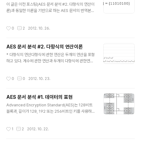
하고(AddRoundKey) 나머지 라운드 키들은 각 라운드의
이 글은 이전 포스팅(AES 문서 분석 #2. 다항식의 연산이
마지막 단계에서 XOR 연산을 한다. 워드가 4개의 바이트
론)과 동일한 이론을 기반으로 하는 AES 문서의 번역본입
들로 이루어진다고 할 때, 키 확장 루틴은 워드 단위로 라운
니다. * 다항식의 합 유한체의 두 원소의 합은 다항식 내의
드 키를 생성한다. 루틴은 4..
두원소에서의 동일한 승수를 가지는 항에서의 계수의 합을
작성시간
0
2
2012. 10. 26.
통해 이루어진다. 이 합은 ⊕기호로 표기되는 XOR연산(즉,
modulo 2)으로 이루어지는데, 여기서 1⊕1=0, 1⊕0=1,
0⊕0=0이 된다. 결과적으로, 다항식의 뺄셈은 다항식의
AES 문서 분석 #2. 다항식의 연산이론
덧셈과 동일하다. 이러한 계산 과정 대신, 유한체 원소의 덧
글 내용
셈은 바이트에 해당하는 위치의 해당하는 비트에 대한 모
* 다항식의 연산다항식에 관한 연산은 두개의 연산을 포함
듈로 2 덧셈으로 기술될 수 있다. {a7a6a5a4a3a2a1a
하고 있다. 계수에 관한 연산과 두개의 다항식에 관한연산
0}과 {b7b6b5b4b3b2b1b0}의 각기 다른 두 바이트에
이다. 다시말해서, 두개의 체를 정의할 필요가 있다. 계수에
대해, 이 합은 {c7c6c5c4c3c2c1c0}..
대한 체와 다항식들에 대한 체이다. 계수들은 0이나 1의 값
작성시간
0
0
2012. 10. 23.
을 가지므로 GF(2)체를 사용할 수 있으며, 다항식에 대해
서는 GF(2^n)체가 필요하다. 다항식에 대한 연산을 정의
하기 전에, 모듈로 다항식에 대해 살펴본다. 두 다항식의 덧
AES 문서 분석 #1. 데이터의 표현
셈은 결코 그 집합에 속하지 않는 다항식을 생성하지 않는
글 내용
다. 그러나 두 다항식의 곱셈은 n-1보다 큰 차수를 가지는
Advanced Encryption Standard(AES)는 128비트
다항식을 생성할 수도 있다. 이것은 모듈로 논리에 따라, 곱
블록과, 길이가 128, 192 또는 256비트인 키를 사용하는
셈한 결과를 모듈로 다항식으로 나누고 단지 나머지만 생
대칭 블록 암호 알고리즘이다. 이 표준의 모태인 Rijndael
각할 필요가 있음을 의미한다.(we need to divide the
에서는 추가적인 블록 크기와 키 길이가 정의되었지만 AE
작성시간
1
2
2012. 10. 22.
res..
S에서는 위에 제시된 범위로 한정되었다. 키의 길이에 따
라 AES-128, AES-192, AES-256으로 부를 수 있으며,