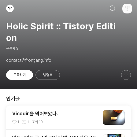
검색하기
티스토리
Holic Spirit :: Tistory Editi
on
구독자
3
contact@frontjang.info
구독하기
방명록
신고하기 레이어
열기
인기글
Vicodin을 먹어보았다.
1
1
조회
10