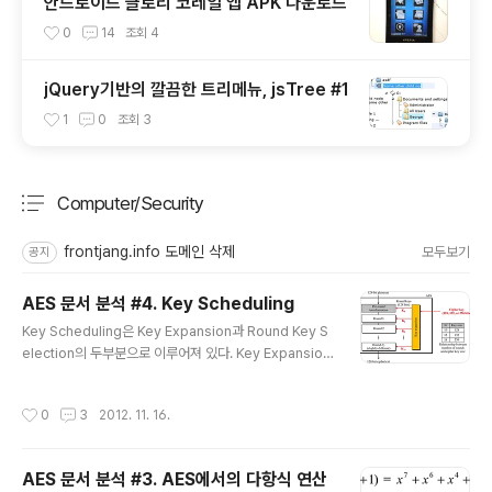
안드로이드 글로리 코레일 앱 APK 다운로드
0
14
조회
4
jQuery기반의 깔끔한 트리메뉴, jsTree #1
1
0
조회
3
Computer/Security
분류 전체보기
주요 글 목록
frontjang.info 도메인 삭제
모두보기
공지
AES 문서 분석 #4. Key Scheduling
글 내용
Key Scheduling은 Key Expansion과 Round Key S
election의 두부분으로 이루어져 있다. Key Expansion
은 cipher key로부터 Key Expansion이 어떻게 만드는
지에 대한 것이다. 각 라운드에 사용하는 라운드키를 생성
작성시간
0
3
2012. 11. 16.
하기 위해 AES는 키 확장 과정을 사용한다. Nr을 라운드
의 수라 하면 키 확장 과정을 통해 하나의 128비트 암호 키
로부터 Nr+1개의 128비트 라운드 키를 생성한다. 처음 생
AES 문서 분석 #3. AES에서의 다항식 연산
성한 라운드 키는 알고리즘을 시작하기 전에 평문과 XOR
글 내용