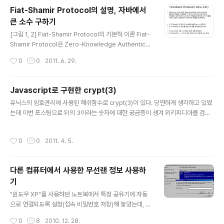
기존의 Data Encryption Standard(DES)에서 Feistel
Fiat-Shamir Protocol의 설명, 자바에서
방식을 사용하였던것과는 달리, AES는 non-Feistel 알
큰 소수 구하기
고리즘에 속한다. 2001년 12월 미국 국립기술표준원(NIS
글 내용
T, National Institute of Standards and Technolog
[그림 1, 2] Fiat-Shamir Protocol의 기본적 이론 Fiat-
y)에서 FIPS PUB 197으로 공표되..
Shamir Protocol은 Zero-Knowledge Authenticat
ion(영지식 인증)을 사용하며, 3rd Party(공인된 3자), Cl
작성시간
0
0
2011. 6. 29.
aimant(주장자), Verifier(검증자)로 구성된다. Verifier
는 Claimant가 가진 비밀을 모르지만 Claimant가 비밀
을 가지고 있는지 없는지(Y, N)에 대한 판별만 할 뿐이다.
Javascript로 구현한 crypt(3)
1. 3rd Party는 두 개의 큰 소수를 정한다.(p, q, 비공개)
글 내용
유닉스의 암호관리에 사용된 해쉬함수로 crypt(3)이 있다. 당연하게 생각하고 있었
2. 3rd Party는 두 약수를 곱한 후 이를 공개한다(n=p*
는데 이번 포스팅으로 뒤의 3이라는 숫자에 대한 궁금증이 생겨 위키피디아를 검색
q) 3. Claimant는 1과 n-1사이의 정수 s를 선택한다 4.
했더니 다음과 같은 내용을 찾을 수 있었다. 유닉스 환경에서 crypt는 유틸리티 프로
Claimant는 v = s^2 % n을 구하고 s는 비공개, v는 공
그램 혹은 C 프로그래밍 함수를 지칭하는 이름이다. 비록 둘다 데이터를 암호화 하는
개..
작성시간
0
0
2011. 4. 5.
데 사용하지만, 근본적으로 전혀 상관이 없다. 이 둘을 구분하기 위해서 저자들은 유
틸리티 프로그램이 Unix 매뉴얼 페이지의 제 1절에 언급이 됨을 들어 이를 지칭하는
데 crypt(1)을 사용하며, 마찬가지로 제 3절에 C 라이브러리 함수가 언급이 됨을 들
다른 컴퓨터에서 사용한 무선랜 정보 사용하
어 이를 crypt(3)라고 지칭한다. 아무튼 crypt(3)을 사용하여 암호해쉬를 구할 일
기
이 있는데 윈도우에서 하려다 보니 ..
글 내용
"윈도우 XP"를 사용하던 노트북에서 특정 공유기에 자동
으로 연걸되도록 설정(접속 비밀번호 저장)해 놓았는데, 나
중에 가면 암호를 잊어버릴 때가 있다. 물론 가장 효과적인
작성시간
0
8
2010. 12. 28.