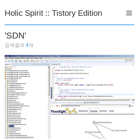
Holic Spirit :: Tistory Edition
'
SDN
'
검색결과
4
개