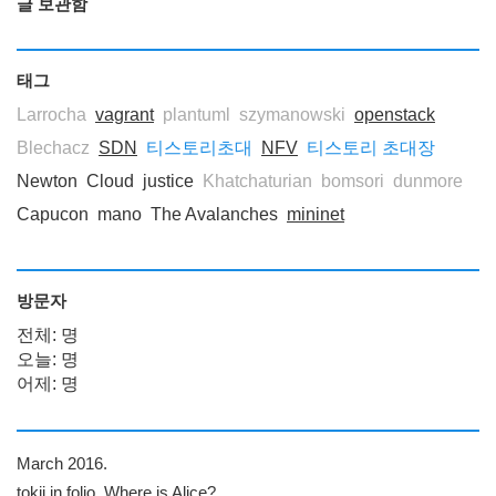
글 보관함
태그
Larrocha
vagrant
plantuml
szymanowski
openstack
Blechacz
SDN
티스토리초대
NFV
티스토리 초대장
Newton
Cloud
justice
Khatchaturian
bomsori
dunmore
Capucon
mano
The Avalanches
mininet
방문자
전체: 명
오늘: 명
어제: 명
March 2016.
tokii in folio, Where is Alice?