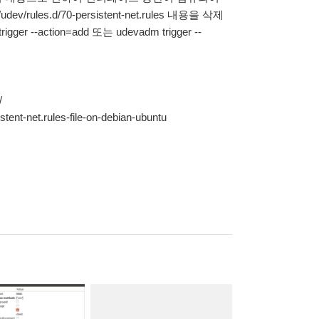
es.d/70-persistent-net.rules 내용을 삭제
--action=add 또는 udevadm trigger --
/
tent-net.rules-file-on-debian-ubuntu