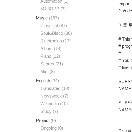
Automation
(1)
expor
5G,3GPP
(3)
/lib/ud
Music
(197)
이를 두번
Classical
(87)
Soul&Disco
(38)
# This 
Electronica
(17)
# progr
Album
(14)
#
Piano
(12)
# You c
Scores
(21)
# line
Midi
(8)
English
(34)
SUBSYS
Translated
(10)
NAME=
Newsweek
(7)
SUBSYS
Wikipedia
(10)
NAME=
Study
(7)
Project
(0)
Ongoing
(0)
참고로 