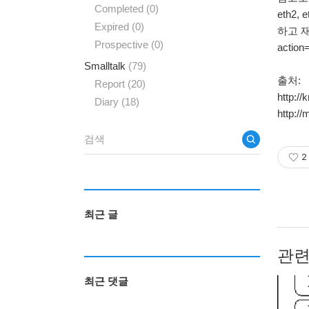
Completed
(0)
eth2,
Expired
(0)
하고 재부
Prospective
(0)
actio
Smalltalk
(79)
출처:
Report
(20)
http:/
Diary
(18)
http://
2
최근 글
관련
최근 댓글