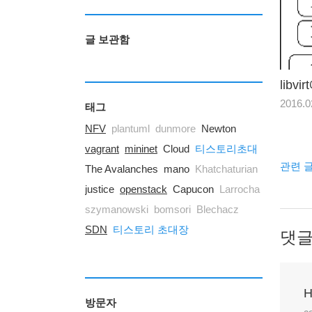
글 보관함
libv
2016.0
태그
NFV
plantuml
dunmore
Newton
vagrant
mininet
Cloud
티스토리초대
관련 
The Avalanches
mano
Khatchaturian
justice
openstack
Capucon
Larrocha
szymanowski
bomsori
Blechacz
SDN
티스토리 초대장
댓
H
방문자