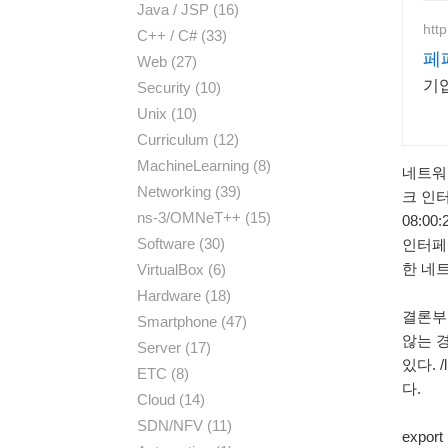
Java / JSP
(16)
htt
C++ / C#
(33)
페
Web
(27)
기
Security
(10)
Unix
(10)
Curriculum
(12)
MachineLearning
(8)
네트워
Networking
(39)
크 인터페
ns-3/OMNeT++
(15)
08:00
Software
(30)
인터페
한 네
VirtualBox
(6)
Hardware
(18)
결론부터
Smartphone
(47)
않는 
Server
(17)
있다. 
ETC
(8)
다.
Cloud
(14)
SDN/NFV
(11)
expor