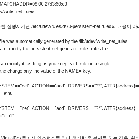
t MATCHADDR=08:00:27:f3:60:c3
ev/write_net_rules
 실행시키면 /etc/udev/rules.d/70-persistent-net.rules의 내
file was automatically generated by the /lib/udev/write_net_rules
am, run by the persistent-net-generator.rules rules file.
an modify it, as long as you keep each rule on a single
, and change only the value of the NAME= key.
TEM=="net", ACTION=="add", DRIVERS=="?*", ATTR{address}=="0
"eth0"
TEM=="net", ACTION=="add", DRIVERS=="?*", ATTR{address}=="0
"eth1"
VirtualBox등에서 인스턴스를 하나 생성한 후 복제를 하는 경우,