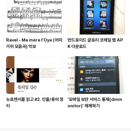
Ravel - Ma mère l'Oye (어미
안드로이드 글로리 코레일 앱 AP
거위 모음곡) 악보
K 다운로드
뉴로맨서를 읽고 #2. 인물/용어 정
'모바일 보안 서비스 통제(dmm
리
onitor)' 해제하기