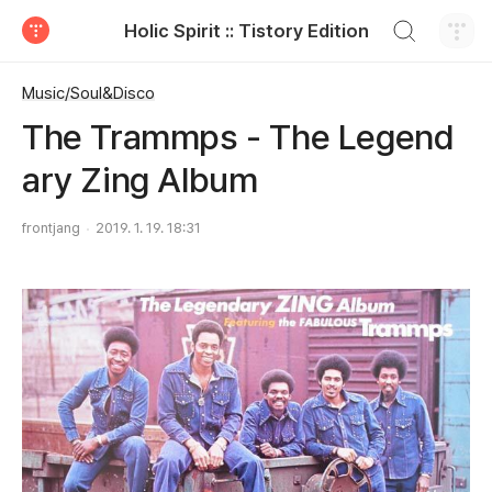
검색하기
Holic Spirit :: Tistory Edition
티스토리
Music/Soul&Disco
The Trammps - The Legend
ary Zing Album
frontjang
2019. 1. 19. 18:31