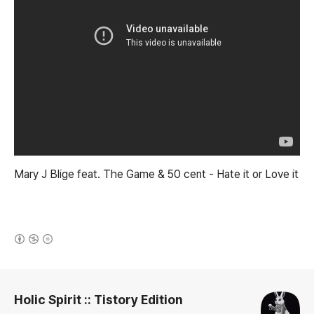
Mary J Blige feat. The Game & 50 cent - Hate it or Love it
(새창열림)
로그 정보
Holic Spirit :: Tistory Edition