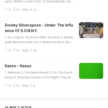
ady3. Winter Love4. Goin' To Showdown5. How
To Handle A Woman6. I'm An Indian Too7. Para
0
0
2016. 11. 11.
Ti / This Is Just For You ================앨
범의 6번 트랙에서는 Irving Berlin의 뮤지컬인 애니여 총
을 잡아라(Annie Get Your Gun; 1950년)에 수록된
Dooley Silverspoon - Under The Influ
I'm An Indian Too를 디스코의 형태로 재구성했는데, 원
곡도 그렇지만 완성도가 상당하다. 처음 음악만 들었을때
ence Of S.O.N.N.Y.
글 내용
는 비교적 최근에 원곡을 리믹스한것으로 추측했는데, 찾
1. As Long As You Know (Who You Are) 2. Buildin
아보니 1979년에 앨범이 제작되었다는것을 보고 '역시 7
g My World Around You 3. Believe In Me 4. Bum
080에 디스코에 필요한 음악적..
p Me Baby (Part 1 & 2) 5. Let Me Be The No. 1 (L
0
0
2016. 7. 13.
ove Of Your Life) 6. Game Players 7. Right Unde
r Your Nose =============== 제목이 너무길어
서 잘라놓았는데 S.O.N.N.Y.는 Sound Of New New Y
Kasso ‎– Kasso
ork의 약자이다. 앨범정보, 아티스트정보, 레코드사정보를
글 내용
찾기 너무 힘들었는데, 그와중에 찾았던 내용을 여기에 정
1. Walkman 2. One More Round 3. On The Sea 4.
리해본다. Dooley Silverspoon (우리말로 하면 은수저
Kasso 5. Brazilian Dancer 6. Hot Night 7. Key We
둘리.. 정도가 되려나..)는 1946년에 Lancaster,..
st 8. I Wanna Know ==============블로그도 다
0
0
2016. 7. 4.
시 살릴겸 오랜만에 이 카테고리에 글을 작성해본다. 이 카
테고리에서는 70년대 초(Philly) 부터 80년대 중(Eurodi
sco)에 이르는 디스코 역사를 정리해보고자 한다. 단, syn
th로 범벅질 되지 않은 순수상태?의 디스코를 추구하며(+
soul은 덤), 열심히 digging하면서 알게된 추천할만한 앨
이 블로그 인기글