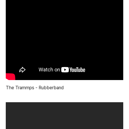
The Trammps - Rubberband