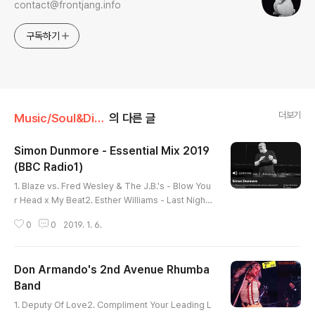
contact@frontjang.info
구독하기
더보기
Music/Soul&Disco
의 다른 글
Simon Dunmore - Essential Mix 2019
(BBC Radio1)
글 내용
1. Blaze vs. Fred Wesley & The J.B.'s - Blow You
r Head x My Beat2. Esther Williams - Last Night
Changed It All (I Really Had A Ball)3. Coke Escov
0
0
2019. 1. 6.
edo - I Wouldn't Change A Thing4. Thelma Hous
ton - Saturday Night, Sunday Morning5. Bobby
Womack - Tell Me Why6. Sinnamon - Thanks To
Don Armando's 2nd Avenue Rhumba
You7. The Salsoul Orchestra - Seconds8. Unive
rsal Robot Band - Barely Breaking Even9. Glen
Band
글 내용
Adams Affair - Just A Groove..
1. Deputy Of Love2. Compliment Your Leading L