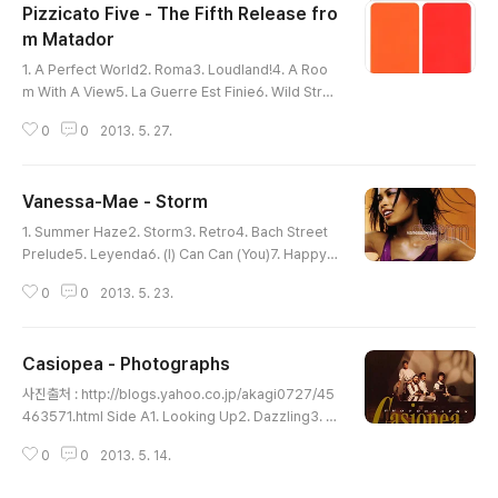
Pizzicato Five - The Fifth Release fro
laya17. my boy18. Fascinacao (Album Mix)19. On
The Sunny Side Of The Street (CM / English Ver
m Matador
글 내용
sion)20. What's Going On (TV-OA..
1. A Perfect World2. Roma3. Loudland!4. A Roo
m With A View5. La Guerre Est Finie6. Wild Stra
wberries7. Darlin' Of Discotheque8. A Perfect W
0
0
2013. 5. 27.
orld (Album Version)9. 20th Century Girl10. Tou
t, Tout Pour Ma Cherie11. Serial Stories12. The
World Without You13. Room Service14. Goodby
Vanessa-Mae - Storm
e Baby & Amen ===================도저히
글 내용
관리할 짬을 낼수가 없어서 이번주까지만 매일쓰기로 마음
1. Summer Haze2. Storm3. Retro4. Bach Street
을 먹었다. Pizzicato Five - Goodbye Baby & Ame
Prelude5. Leyenda6. (I) Can Can (You)7. Happy V
n "I Like It..
alley (1997 Re-Unification Overture)8. A Poet's
0
0
2013. 5. 23.
Quest (For A Distant Paradise)9. Embrasses Moi
(You Fly Me Up)10. Aurora11. I'm A-Doun For Lac
k O' Johnny12. I Feel Love13. Hocus Pocus14. T
Casiopea - Photographs
he Blessed Spirits ===================으...
글 내용
쓰고싶은 말은 많지만.. Vanessa Mae - Storm Vivaldi
사진출처 : http://blogs.yahoo.co.jp/akagi0727/45
- The Four Seasons - Summer , Jul..
463571.html Side A1. Looking Up2. Dazzling3. L
ong Term Memory4. Strasse5. Out Drive Side B
0
0
2013. 5. 14.
6. Misty Lady7. Love You Day By Day8. Spice Ro
ad9. Fruit Salad Sunday10. From Over The Sky =