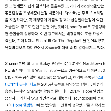
있고 언제든지 쉽게 검색해서 들을수있고, 게다가 digging할만한
좋은환경을 조성해준다는점 때문이다. Spotify는 무료 스트리밍
을 지원하지만, 곡 재생중에 가끔씩 광고가 삽입된다는점이 약간
거슬린다. 광고도 잘만드는건 아닌듯하여, spotify ad로 구글링하
면 불만글이 상당하다. 이번 광고에서는 배경음악이 조금 요상스
럽길래, 찾아봤더니 Shamir의 On The Regular임을 알게되었고,
뮤직비디오도 재미있어서 Shamir에 대해 좀 더 알아보기로 했다.
Shamir(본명 Shamir Bailey, 94년생)은 2014년 Northtown E
P을 출시하며 "If It Wasn't True"곡으로 성공적으로 데뷔한다. 2
015년에는 공식앨범 Ratchet 을 발표하고, 여기에 수록된
"Call I
t Off"의 뮤직비디오
는 2015년 유튜브 음악상을 받는다. 이렇게
승승장구하던 Shamir는 활동을 줄이더니 2017년 Hope 앨범을
음반사를 거치지 않고 개인적으로 내놓는다. soundcloud에 올린
그의
Hope 앨범링크
에는 '음악을 그만둘까 생각했다'로 시작하는