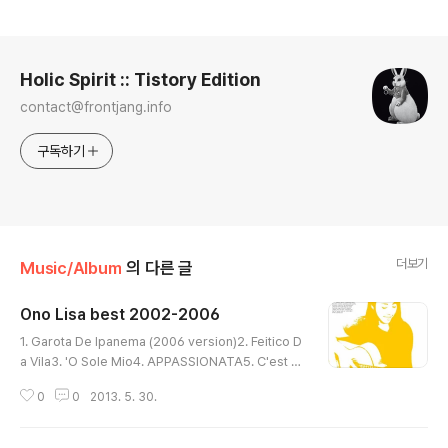
로그 정보
Holic Spirit :: Tistory Edition
contact@frontjang.info
구독하기
더보기
Music/Album
의 다른 글
Ono Lisa best 2002-2006
글 내용
1. Garota De Ipanema (2006 version)2. Feitico D
a Vila3. 'O Sole Mio4. APPASSIONATA5. C'est Si
Bon6. REVER7. Derniere Valse8. Malaika9. Naima
0
0
2013. 5. 30.
10. Quizas Quizas Quizas11. Eclipse12. Cachito1
3. El Bodeguero14. Cancion Para Santiago De C
uba15. Take Me Home Country Roads16. Jamba