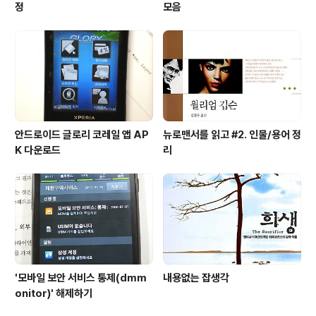
정
모음
안드로이드 글로리 코레일 앱 AP
뉴로맨서를 읽고 #2. 인물/용어 정
K 다운로드
리
'모바일 보안 서비스 통제(dmm
내용없는 잡생각
onitor)' 해제하기