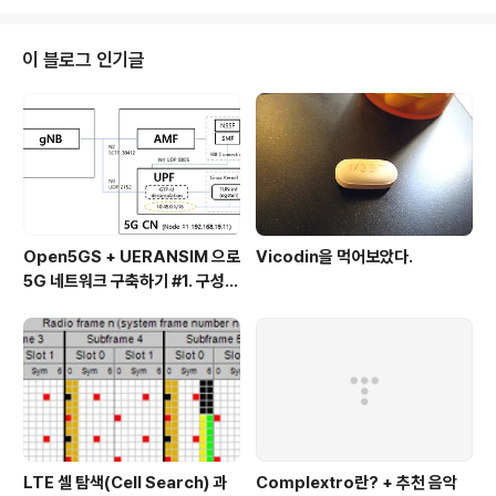
============지난번 글을 작성하다('Dazzle - Daz
zle') 생각이 나서 적어본다. 아직은 'Casiopea'라는 스
타일로 완전히 굳어버리지 않아 좋은데, 이를 왜 언급하냐
이 블로그 인기글
면 (비록 좁고 적은 경험상이지만) 유독 일본 재즈 아티스
트들이 음반을 내면 낼수록 신선함이 떨어지고 (과장하여
말하자면..
Open5GS + UERANSIM 으로
Vicodin을 먹어보았다.
5G 네트워크 구축하기 #1. 구성
및 설치
LTE 셀 탐색(Cell Search) 과
Complextro란? + 추천 음악