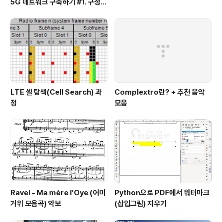
5G 네트워크 구축하기 #1. 구성
및 설치
LTE 셀 탐색(Cell Search) 과
Complextro란? + 추천 음악
정
모음
Ravel - Ma mère l'Oye (어미
Python으로 PDF에서 워터마크
거위 모음곡) 악보
(삽입그림) 지우기