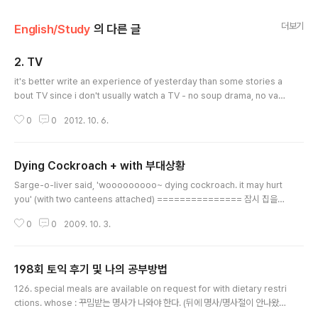
더보기
English/Study
의 다른 글
2. TV
글 내용
it's better write an experience of yesterday than some stories a
bout TV since i don't usually watch a TV - no soup drama, no vari
ety shows... i watched the basketball game yesterday which was
0
0
2012. 10. 6.
aired on TV, and you know? i was on that haha!anyways, i lost trac
k of time when i see it because the baseball match was so entert
aining. it seems like, and as the companion said, there are many
Dying Cockroach + with 부대상황
similar occ..
글 내용
Sarge-o-liver said, 'wooooooooo~ dying cockroach. it may hurt
you' (with two canteens attached) =============== 잠시 집을
비운사이 방에 거미가 나타나서 살짝 눌렀는데 쪼그라 죽어버렸다. 그러다 생각
0
0
2009. 10. 3.
난 Dying Cockroach. 위의 동영상에서는 마치 놀이처럼 보이지만, 나름 'Pu
nishment'이다. 오랫동안 저(정) 자세를 반복해야 그나마 힘들다 생각되지, 잠
깐 하는거는 Push-up보다도 운동효과가 없는것처럼 느껴진다. 적다가 위에
198회 토익 후기 및 나의 공부방법
괄호 친 부분을 적었는데 자연스럽게 적긴 했지만 문법이 어떻게 적용되는지 몰
글 내용
라서-_-;; 한번 찾아보기로 했다. 찾아보니 이런 경우를 'with 부대상황'이라고
126. special meals are available on request for with dietary restri
칭하는것 같다. ..
ctions. whose : 꾸밈받는 명사가 나와야 한다. (뒤에 명사/명사절이 안나왔
다) which : 관계대명사/의문대명사 -> 접속사 기능 가지므로 동사 2개를 가져