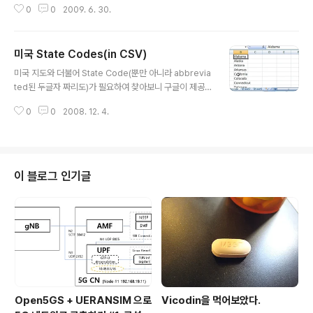
0
0
2009. 6. 30.
야 한다. those : 지시대명사 -> 수식어구의 꾸밈을 받을 수 있다.(with dietar
y restrictions. ) them : 인칭대명사 -> 수식어구를 받을 수 없다. 128. Resi
dents have to a surprising number of parks. * 보기에서 적절한 답 av
미국 State Codes(in CSV)
ailability와 access는 불가산 명사 => have 다음 관사없이 명사가 올 수 있
글 내용
다. availabilit..
미국 지도와 더불어 State Code(뿐만 아니라 abbrevia
ted된 두글자 짜리도)가 필요하여 찾아보니 구글이 제공하
는 'United States of America state codes' 페이지
0
0
2008. 12. 4.
에서 목록을 얻을 수 있었다. 이전에도 필요해서 찾아서 썼
으나 따로 저장을 하지 않아서 다시 작업을 해야 했다. 이런
삽질을 방지하기 위하여 데이터를 가공하여 저장하였고,
이를 블로그에 올린다. (쉼표로 분리된) CSV형식으로 저
장되어 있으며 이는 엑셀에서 작업할 수 있고, 또는 텍스트
이 블로그 인기글
에디터로 직접 편집할 수 있다. 아래에 이 파일을 엑셀과 문
서편집기를 사용하여 편집하는 방법을 제시하였고, 이는
더욱 폭 넓은 응용을 통해 유용하게 사용이 가능하다. [사
진 1] 엑셀에서 작업하면 간단히 정형화된 데이터를 ..
Open5GS + UERANSIM 으로
Vicodin을 먹어보았다.