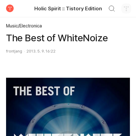
검색하기
Holic Spirit :: Tistory Edition
티스토리
Music/Electronica
The Best of WhiteNoize
frontjang
2013. 5. 9. 16:22