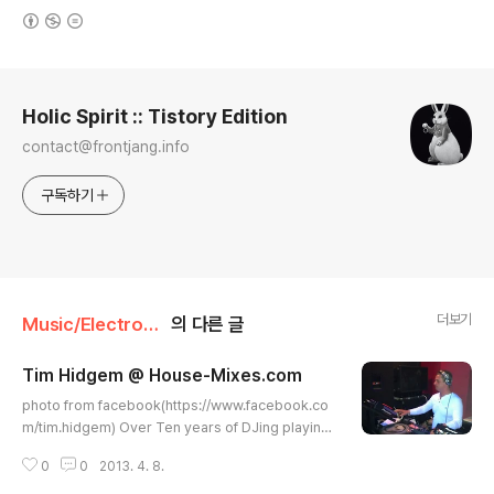
(새창열림)
로그 정보
Holic Spirit :: Tistory Edition
contact@frontjang.info
구독하기
더보기
Music/Electronica
의 다른 글
Tim Hidgem @ House-Mixes.com
글 내용
photo from facebook(https://www.facebook.co
m/tim.hidgem) Over Ten years of DJing playing
Hardtsyle, Hard Trance, Driving House and Dirty
0
0
2013. 4. 8.
Electro beats all over the UK and beyond Anythi
ng different and driving really floats my boat. Or