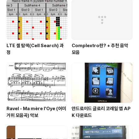
LTE 셀 탐색(Cell Search) 과
Complextro란? + 추천 음악
정
모음
Ravel - Ma mère l'Oye (어미
안드로이드 글로리 코레일 앱 AP
거위 모음곡) 악보
K 다운로드