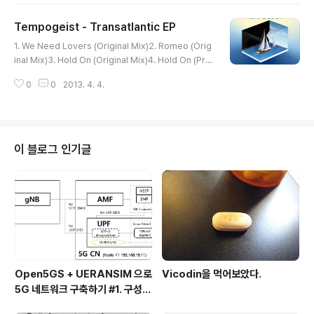
iginalliaty is the name of the game making sure t
Tempogeist - Transatlantic EP
he crowd is taken on a full musical journey with
글 내용
a start a middle and an end taken though many
1. We Need Lovers (Original Mix)2. Romeo (Orig
different styles of ..
inal Mix)3. Hold On (Original Mix)4. Hold On (Pro
metones Remix)5. Hold On (Rogue Vogue Remi
0
0
2013. 4. 4.
x)6. Hold On (Satin Jackets Remix) =========
===========지난 Shiny Disco Club레이블에서 나
온 Millennium Disco Vol.2에 수록된 Satisfy Me (ft.
Louise)을 듣고 처음 알게된 그룹이다. 그당시 '완전 Bre
akbot'이네, 했었던 기억이 있는데 그와 비슷한 느낌을 1
이 블로그 인기글
번 트랙인 We Need Lovers에서도 역시 느낄 수 있었
다-이번에는 Justice의 묵직한 사운드가 결합되어...
Open5GS + UERANSIM 으로
Vicodin을 먹어보았다.
5G 네트워크 구축하기 #1. 구성
및 설치