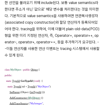
한 선언을 불러오기 위해 include된다. 보통 value semantics라
한다면 주소가 아닌 '값으로' 해당 변수를 처리한다는 것을 의미한
다. 기본적으로 value semantics을 사용하려면 연관복사생성자
(associated copy constructior)와 할당 연산자가 등록되어있
어야 한다. tracing을 위하여, 이에 더불어 plain-old-data(POD)
형을 위한 미리 지정된 연산자, 즉, Operator=, operator++, op
erator–, operator+, operator==, 등을 추가하기가 요구된다. -
-이들 연산자를 사용한 연산 이벤트는 tracing 시스템에서 사용할
수 있게 된다.
class
MyObject
:
public
Object
{
public
:
static
TypeId
GetTypeId
(
void
) {
static
TypeId
tid =
TypeId
(
"MyObject"
)
.
SetParent
(Object::
GetTypeId
())
.
AddConstructor<
MyObject
>
()
.
AddTraceSource
(
"MyInteger"
,