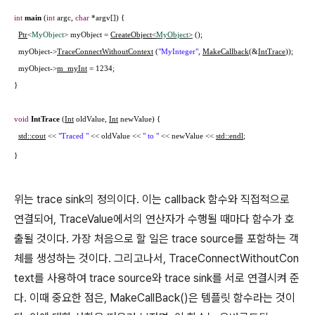
int
main
(
int
argc,
char
*argv[]) {
Ptr
<
MyObject
>
myObject
=
CreateObject<
MyObject
>
();
myObject
->
TraceConnectWithoutContext
(
"MyInteger"
,
MakeCallback
(&
IntTrace
));
myObject
->
m_myInt
= 1234;
}
void
IntTrace
(
Int
oldValue,
Int
newValue) {
std::cout
<<
"Traced "
<< oldValue <<
" to "
<< newValue <<
std::endl
;
}
위는 trace sink의 정의이다. 이는 callback 함수와 직접적으로
연결되어, TraceValue에서의 연산자가 수행될 때마다 함수가 호
출될 것이다.
가장 처음으로 할 일은 trace source를 포함하는 객
체를 생성하는 것이다. 그리고나서, TraceConnectWithoutCon
text를 사용하여 trace source와 trace sink를 서로 연결시켜 준
다. 이때 중요한 점은, MakeCallBack()은 템플릿 함수라는 것이