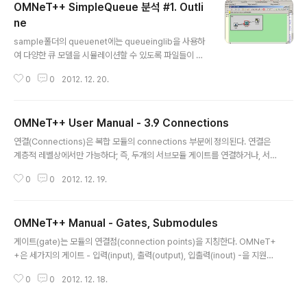
OMNeT++ SimpleQueue 분석 #1. Outli
E(Direct Code Execution)이 편입되었는데, 사실은 편
입이라고 하기보다는 안정성과 유용성을 인정받아 ns측에
ne
글 내용
서 공식화 한 형태이다 아무튼 설치 방법은 http://www.n
sample폴더의 queuenet에는 queueinglib을 사용하
snam.org/docs/dce/release/1.0/manual/singleht
여 다양한 큐 모델을 시뮬레이션할 수 있도록 파일들이 준
ml/index.html 이곳에 있다. 단, ns-3 dce라고 구글링
비되어있다. 그중에서 가장 간단한 예제로 SimpleQueu
하면 http://www-sop...
0
0
2012. 12. 20.
e가 있는데, source, server, sink의 세 구성요소를 통
해 M/M/1 모델을 구현한다. 참고로 이 게시물에서는 Que
ueing Wizards의 New Queueing Model 옵션을 사
OMNeT++ User Manual - 3.9 Connections
용하여 '새로 구성한' OMNeT++ 프로젝트이며(그래도 S
글 내용
impleQueue와 거의 유사하다), 이 과정에 대해서는 추
연결(Connections)은 복합 모듈의 connections 부분에 정의된다. 연결은
후에 자세히 다루려 한다. 아무튼 수행 결과로는 위에 첨부
계층적 레벨상에서만 가능하다; 즉, 두개의 서브모듈 게이트를 연결하거나, 서
한 그림과 같으며, 이 시리즈에서는 각 구성요소의 소스를
브모듈과 부모 (복합) 모듈의 게이트 내로 연결하거나, 혹은 (별 필요는 없지만)
차근차근 밟아가기로 한다. Omnetpp.ini[General] net
0
0
2012. 12. 19.
부모 모듈상의 두개의 게이트를 연결할수는 있지만, 부모 모듈의 바깥쪽의 게이
work = Test **...
트를 연결하거나, 복합 서브모듈의 내부에서는 연결할 수 없다. 입력, 출력 게이
트는 단방향 화살표로 연결되고, 입출력(inout) 게이트는 양방향 화살표()로 연
OMNeT++ Manual - Gates, Submodules
결된다. 두개의 게이트를 하나의 채널로 연결시키기 위해, 화살표 두개를 사용
글 내용
하고 그 사이에 채널 명세를 기입할 수 있다. @display와 같은 속성값을 연결
게이트(gate)는 모듈의 연결점(connection points)을 지칭한다. OMNeT+
에 적용하는데에는 기존의 방법 그대로가 사용된다. 참고로, 입출력 게이트..
+은 세가지의 게이트 - 입력(input), 출력(output), 입출력(inout) -을 지원하
며, 여기에서 입출력 게이트는 입력게이트와 출력게이트가 합쳐진 형태를 띈다.
0
0
2012. 12. 18.
입력이든 출력이든, 게이트는 다른 게이트에 연결할 수 있다. (복합 모듈 게이트
의 경우 이는 내/외부에 각각 하나의 연결을 의미) 권장되진 않지만, 입출력게이