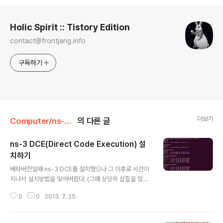
로그 정보
Holic Spirit :: Tistory Edition
contact@frontjang.info
구독하기
더보기
Computer/ns-3/OMNeT++
의 다른 글
ns-3 DCE(Direct Code Execution) 설
치하기
글 내용
베타버전일때 ns-3 DCE를 설치했으나 그 이후로 시간이
지나서 설치방법을 잊어버렸다. (그떄 상당히 삽질을 많이
했었는데) 그래서 기억을 되살려볼 겸 글을 작성해본다. 그
0
0
2013. 7. 25.
리고 특수하게 설정해놓아 나에게만 오류가 발생하는줄 알
았는데 알고보니 다른사람들에게도 동일한 오류가 발생한
다고 하길래 공개한다. ns-3.17이 정식 발표됨에 따라 DC