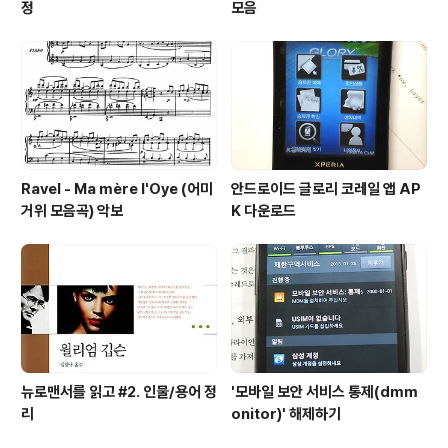
정
모음
Ravel - Ma mère l'Oye (어미
안드로이드 글로리 코레일 앱 AP
거위 모음곡) 악보
K 다운로드
뉴로맨서를 읽고 #2. 인물/용어 정
'모바일 보안 서비스 통제(dmm
리
onitor)' 해제하기