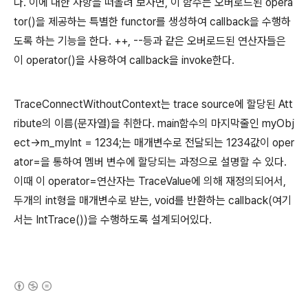
다. 이에 대한 사항을 떠올려 보자면, 이 함수는 오버로드된 opera
tor()을 제공하는 특별한 functor를 생성하여 callback을 수행하
도록 하는 기능을 한다. ++, --등과 같은 오버로드된 연산자들은
이 operator()을 사용하여 callback을 invoke한다.
TraceConnectWithoutContext는 trace source에 할당된 Att
ribute의 이름(문자열)을 취한다. main함수의 마지막줄인
myObj
ect->m_myInt = 1234;는 매개변수로 전달되는 1234값이 oper
ator=을 통하여 멤버 변수에 할당되는 과정으로 설명할 수 있다.
이때 이 operator=연산자는 TraceValue에 의해 재정의되어서,
두개의 int형을 매개변수로 받는, void를 반환하는 callback(여기
서는 IntTrace())을 수행하도록 설계되어있다.
(새창열림)