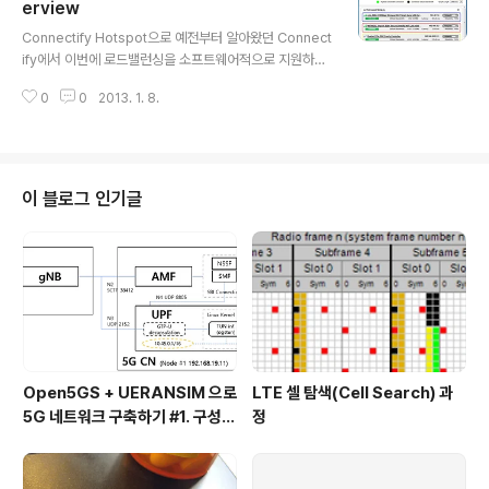
현재는 버전이 업그레이드 되어 좀 더 간소한 인터페이스
erview
글 내용
로 변경됨), 바로 이전 포스팅 때문에 검색 유입 키워드를
Connectify Hotspot으로 예전부터 알아왔던 Connect
살펴보다가 Connectify Dispatch에 대한 꾸준한 유입
ify에서 이번에 로드밸런싱을 소프트웨어적으로 지원하는
이 있어 글을 공개한다. 우선 적어두고 싶은것은, 인터넷에
프로그램인 Connectify Dispatch를 발표했다. 어떤 방
서 열심히 검색하다보면 이 프로그램과 프로그램에 대한..
0
0
2013. 1. 8.
식으로 작동하는지 알기 위해 찾아보다가 아래의 본문을
발견하여 이를 짚어보기로 하였다. http://www.connect
ify.me/wifi-hotspot-technology-overview/ Con
nectify Dispatch: A Software Load Balancer on y
our PCConnectify Dispatch is PC software that l
이 블로그 인기글
ets you connect to all available Internet connect
ions simultaneously for their combined..
Open5GS + UERANSIM 으로
LTE 셀 탐색(Cell Search) 과
5G 네트워크 구축하기 #1. 구성
정
및 설치