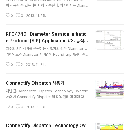
께 사용될 수 있을지에 대해 기술한다. 여기에서는 DIame
ter SIP 응용에 대한 특정 사용방법이나 SIP과 Diamete
0
0
2013. 11. 25.
r 메시지의 특정한 매핑을 강요하지 않는다. 대신, AAA에
필요한 기능들이 SIP와 함께하여 어떻게 구현될 수 있을지
에 대한 다양한 예를 제공하는데 목적이 있다. Diameter
RFC4740 : Diameter Session Initiatio
SIP 응용은 SIP 리소스 사용에 대한 authenticate와 aut
horize를 위해 사용되는, AAA 인프라에 연결되는 인터페
n Protocol (SIP) Application #3. 동작_
글 내용
이스가 필요한 경우에 사용될 수 있다. 이 응용은 SIP Use
Delegated
다수의 SIP 서버를 운용하는 사업자의 경우 Diameter 클
r Agent와 proxy를 지원하며, 이때, SIP[RFC3261] 인
라이언트와 Diameter 서버간의 Round-trip과정이 줄
증 메커니즘에 따라, HTTP Digest Authentication(R
어들길 바랄것이다. 이를 위해 Diameter 서버가 최종 aut
F..
0
2
2013. 11. 26.
hentication 검사를 SIP 서버에 위임(deligate)함으로
써 round-trip을 줄이도록 할 수 있다. 14.1절에서는 이
시나리오에 대한 보안 고려사항에 대해 다룬다. 단, 이 시나
Connectify Dispatch 사용기
리오는 Diameter 서버가 Session MD5(MD5-sess)
글 내용
를 사용하도록 설정된 경우에 적용하지 않는다. 왜냐하면
지난 글(Connectify Dispatch Technology Overvie
Diameter 서버는 client nonce로 하여금 H(A1)값을 계
w)에서 Connectify Dispatch의 작동 원리에 대해 다루
산한 후 Diameter 클라이언트에게 보내도록 요구하지만,
었다. 당시 부담스러운 가격으로 선뜻 구매하기 쉽지 않았
client nonce는 이 시점에서 사용될 수 없을 것이기 때문
0
0
2013. 10. 31.
으나 간간히 진행되는 프로모션 기간을 잘 노리면 3만원대
이다...
의 저렴한 가격으로 프로그램을 구매할 수 있다. 사실 이 글
을 처음 작성한건 올 7월이었고 내용 추가를 위해 비공개
Connectify Dispatch Technology Ov
로 설정해놓고 있었는데(위 사진은 그당시의 인터페이스,