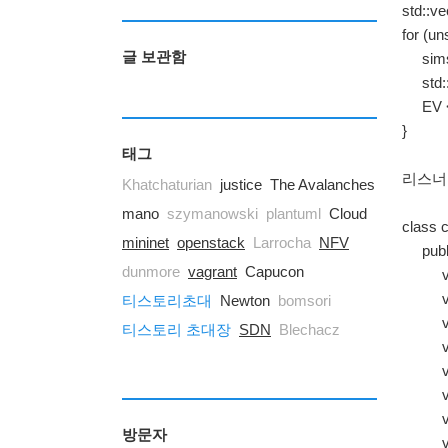
std::ve
for (un
글 보관함
simsig
std::v
EV << 
}
태그
리스너는
Khatchaturian
justice
The Avalanches
mano
szymanowski
plantuml
Cloud
class c
mininet
openstack
Larrocha
NFV
publi
dunmore
vagrant
Capucon
virtua
virtua
티스토리초대
Newton
bomsori
virtua
티스토리 초대장
SDN
Blechacz
virtua
virtua
virtua
virtua
방문자
virtua