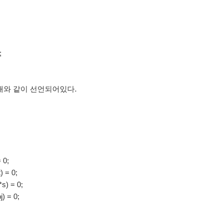
;
아래와 같이 선언되어있다.
 0;
) = 0;
s) = 0;
) = 0;