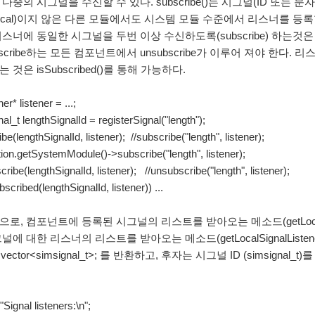
다중의 시그널을 수신할 수 있다. subscribe()는 시그널(ID 또는 
ocal)이지 않은 다른 모듈에서도 시스템 모듈 수준에서 리스너를 등록할 수 
스너에 동일한 시그널을 두번 이상 수신하도록(subscribe) 하는것은 
bscribe하는 모든 컴포넌트에서 unsubscribe가 이루어 져야 한다. 
 것은 isSubscribed()를 통해 가능하다.
er* listener = ...;
al_t lengthSignalId = registerSignal("length");
be(lengthSignalId, listener); //subscribe("length", listener);
tion.getSystemModule()->subscribe("length", listener);
ribe(lengthSignalId, listener); //unsubscribe("length", listener);
ubscribed(lengthSignalId, listener)) ...
로, 컴포넌트에 등록된 시그널의 리스트를 받아오는 메소드(getLocalLis
널에 대한 리스너의 리스트를 받아오는 메소드(getLocalSignalListen
::vector<simsignal_t>; 를 반환하고, 후자는 시그널 ID (simsignal_t)
Signal listeners:\n";