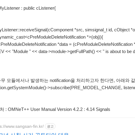
yListener : public cListener{
yListener::receiveSignal(cComponent *src, simsignal_t id, cObject *o
namic_cast<cPreModuleDeleteNotification *>(obj)){
duleDeleteNotification *data = (cPreModuleDeleteNotification *
"Module " << data->module->getFullPath() << " is about to be de
무 모듈에서나 발생하는 notification을 처리하고자 한다면, 아래
tion.getSystemModule()->subscribe(PRE_MODEL_CHANGE, listene
 OMNeT++ User Manual Version 4.2.2 : 4.14 Signals
ps://www.sangsan-fin.kr/
광고