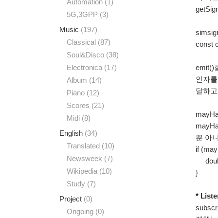
Automation
(1)
getS
5G,3GPP
(3)
Music
(197)
simsign
Classical
(87)
const 
Soul&Disco
(38)
Electronica
(17)
emit
인자를 사
Album
(14)
달하고 
Piano
(12)
Scores
(21)
mayH
Midi
(8)
mayH
English
(34)
뿐 아
Translated
(10)
if (ma
Newsweek
(7)
double 
Wikipedia
(10)
}
Study
(7)
* List
Project
(0)
subs
Ongoing
(0)