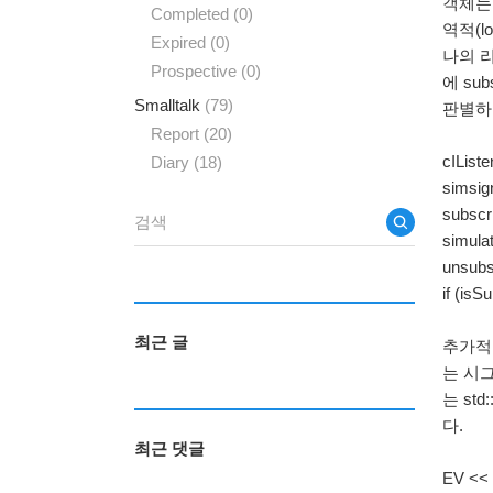
객체는 
Completed
(0)
역적(l
Expired
(0)
나의 리
Prospective
(0)
에 su
Smalltalk
(79)
판별하는
Report
(20)
cIListen
Diary
(18)
simsign
subscri
simula
unsubsc
if (isS
최근 글
추가적으
는 시그
는 std
다.
최근 댓글
EV << "