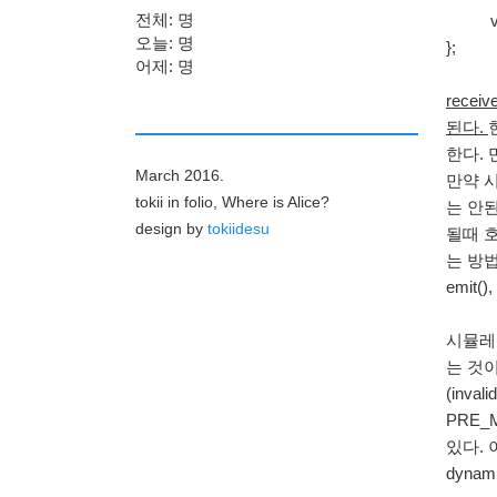
전체: 명
virtua
오늘: 명
};
어제: 명
rece
된다.
한다.
March 2016.
만약 
tokii in folio, Where is Alice?
는 안된다
design by
tokiidesu
될때 호
는 방
emit(
시뮬레이
는 것
(inv
PRE_
있다. 
dyna