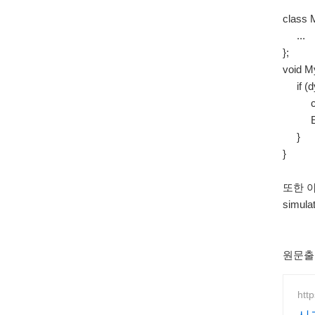
class M
...
};
void M
if (dy
cPreMo
EV << 
}
}
또한 아
simula
원문출처 :
htt