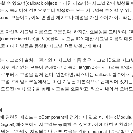
할 수 있으며(callback object) 이러한 리스너는 시그널 값이 발
는 시뮬레이션 전반으로부터 발생하는 모든 시그널을 수신할 수 있다
pound) 모듈이지, 이와 연결된 게이트나 채널을 가진 주체가 아니라
 자신의 시그널 이름으로 구분된다. 하지만, 효율성을 고려하여, OMNeT+
numeric identifier)를 사용한다. 시그널 ID에대한 시그널 이
모듈이나 채널들은 동일한 시그널 ID를 반환받게 된다.
 시그널의 출처에 관계없이 시그널 이름 혹은 시그널 ID으로 시그널을 구
서로 관계없는 모듈이 존재하고 이들이 'length'라는 시그널을 발생시
로부터 시그널을 받게 된다. 원한다면, 리스너는 callback 함수에
시그널 프레임워크상에서는 이런 기능은 기본적으로 탑재되어 있지는 
로드된 emit()함수를 통해 시그널을 호출하고, 리스너 내에서 오버로드된 
.
al
에 관련한 메소드는
cComponent에 정의
되어 있으며, 이는 cModule
sterSignal()메소드에서 시그널을 등록
할 수 있으며, 이에 대한 반환값은 s
널은 문자열로 지정되지만 내부 효율을 위해 simsignal_t 자료형