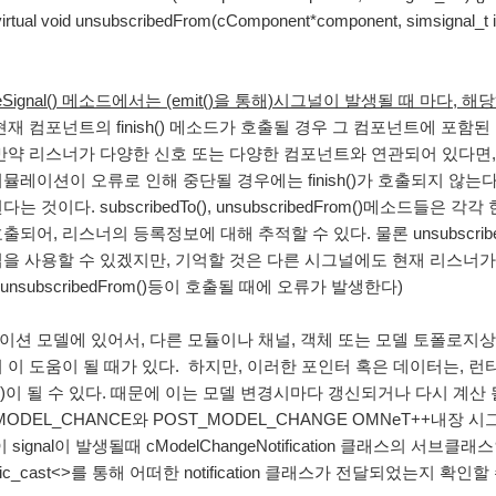
l void unsubscribedFrom(cComponent*component, simsignal_t id
iveSignal() 메소드에서는 (emit()을 통해)시그널이 발생될 때 마다, 해
현재 컴포넌트의 finish() 메소드가 호출될 경우 그 컴포넌트에 포함된
 만약 리스너가 다양한 신호 또는 다양한 컴포넌트와 연관되어 있다면,
시뮬레이션이 오류로 인해 중단될 경우에는 finish()가 호출되지 않
는 것이다. subscribedTo(), unsubscribedFrom()메소드들은 각각 
출되어, 리스너의 등록정보에 대해 추적할 수 있다. 물론 unsubscri
법을 사용할 수 있겠지만, 기억할 것은 다른 시그널에도 현재 리스너
), unsubscribedFrom()등이 호출될 때에 오류가 발생한다)
션 모델에 있어서, 다른 모듈이나 채널, 객체 또는 모델 토폴로지상의 
이 이 도움이 될 때가 있다. 하지만, 이러한 포인터 혹은 데이터는,
alid)이 될 수 있다. 때문에 이는 모델 변경시마다 갱신되거나 다시 계산
MODEL_CHANCE와 POST_MODEL_CHANGE OMNeT++내장 시그
이 signal이 발생될때 cModelChangeNotification 클래스의 
mic_cast<>를 통해 어떠한 notification 클래스가 전달되었는지 확인할