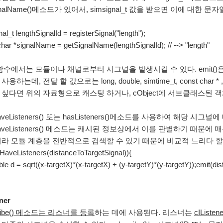
ignalName()메소드가 있어서, simsignal_t 값을 받으면 이에 대한 문자열
al_t lengthSignalId = registerSignal("length");
char *signalName = getSignalName(lengthSignalId); // --> "length"
()함수에서는 모듈이나 채널로부터 시그널을 발생시킬 수 있다. emit()은 시그
용하는데, 전달 할 값으로는 long, double, simtime_t, const char
싶다면 위의 자료형으로 캐스팅 하거나, cObject에 서브클래스된 객체
aveListeners() 또는 hasListeners()메소드를 사용하여 해당 
aveListeners() 메소드는 캐시된 정보상에서 이를 판별하기 때문에 매우
니라 모듈 계층을 전반적으로 검색할 수 있기 때문에 비교적 느리다 할
yHaveListeners(distanceToTargetSignal)){
d = sqrt((x-targetX)*(x-targetX) + (y-targetY)*(y-targetY));emit(dis
ener
cribe() 메소드는 리스너를 등록
하는 데에 사용된다. 리스너는
cILis