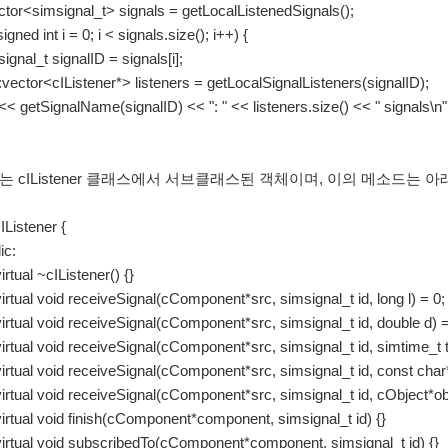
ctor<simsignal_t> signals = getLocalListenedSignals();
signed int i = 0; i < signals.size(); i++) {
nal_t signalID = signals[i];
ector<cIListener*> listeners = getLocalSignalListeners(signalID);
getSignalName(signalID) << ": " << listeners.size() << " signals\n"
 cIListener 클래스에서 서브클래스된 객체이며, 이의 메소드는 
IListener {
c:
l ~cIListener() {}
l void receiveSignal(cComponent*src, simsignal_t id, long l) = 0;
l void receiveSignal(cComponent*src, simsignal_t id, double d) =
l void receiveSignal(cComponent*src, simsignal_t id, simtime_t t
l void receiveSignal(cComponent*src, simsignal_t id, const char*
l void receiveSignal(cComponent*src, simsignal_t id, cObject*obj
l void finish(cComponent*component, simsignal_t id) {}
l void subscribedTo(cComponent*component, simsignal_t id) {}