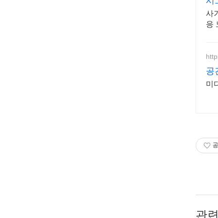
시
사
응
http
공
미
공
관련